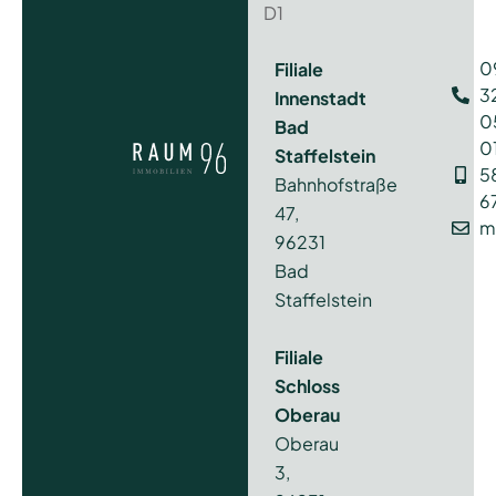
D1
0
Filiale
3
Innenstadt
0
Bad
0
Staffelstein
5
Bahnhofstraße
6
47,
m
96231
Bad
Staffelstein
Filiale
Schloss
Oberau
Oberau
3,