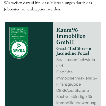
Wir weisen darauf hin, dass Mietzahlungen durch das
Jobcenter nicht akzeptiert werden.
Raum96
Immobilien
GmbH
Geschäftsführerin
Jacqueline Potzel
Sparkassenfachwirtin
und
Geprüfte
Immobilienmaklerin S-
Finanzgruppe
DEKRA zertifizierte
Sachverständige für
Immobilienbewertung