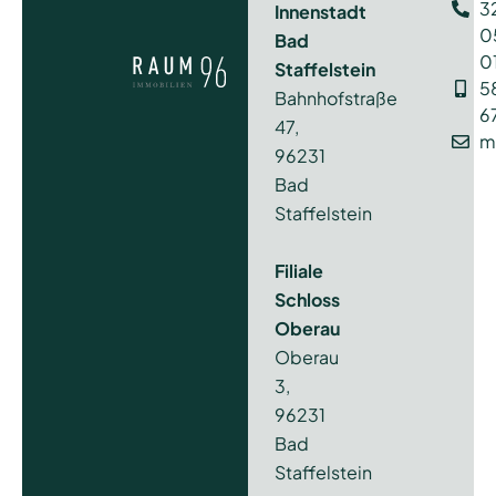
3
Innenstadt
0
Bad
0
Staffelstein
5
Bahnhofstraße
6
47,
m
96231
Bad
Staffelstein
Filiale
Schloss
Oberau
Oberau
3,
96231
Bad
Staffelstein