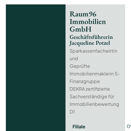
Raum96
Immobilien
GmbH
Geschäftsführerin
Jacqueline Potzel
Sparkassenfachwirtin
und
Geprüfte
Immobilienmaklerin S-
Finanzgruppe
DEKRA zertifizierte
Sachverständige für
Immobilienbewertung
D1
0
Filiale