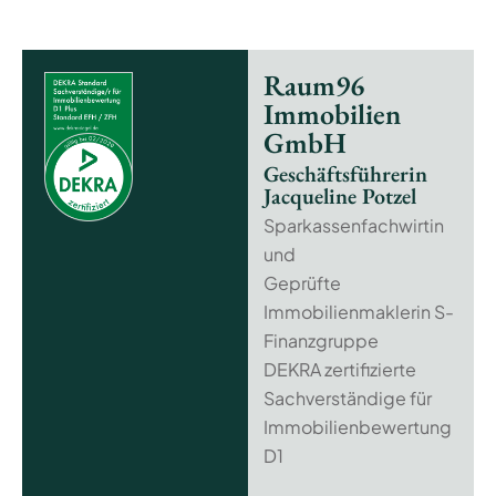
Raum96
Immobilien
GmbH
Geschäftsführerin
Jacqueline Potzel
Sparkassenfachwirtin
und
Geprüfte
Immobilienmaklerin S-
Finanzgruppe
DEKRA zertifizierte
Sachverständige für
Immobilienbewertung
D1