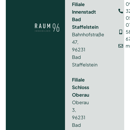
0
Filiale
3
Innenstadt
0
Bad
0
Staffelstein
5
Bahnhofstraße
6
47,
m
96231
Bad
Staffelstein
Filiale
Schloss
Oberau
Oberau
3,
96231
Bad