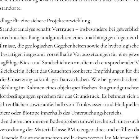
tandorte.
lage für eine sichere Projektentwicklung
 Standortanalyse schafft Vertrauen – insbesondere bei gewerblich
eotechnisches Baugrundgutachten eines unabhängigen Ingenieu
tnisse, die geologischen Gegebenheiten sowie die hydrologisch
 bestätigen insgesamt vorteilhafte Voraussetzungen für eine g
agfähige Kies- und Sandschichten an, die nach entsprechender 
 Gleichzeitig liefert das Gutachten konkrete Empfehlungen für di
die Umsetzung zukünftiger Bauvorhaben. Wie bei gewerblichen N
ehlung im Rahmen eines objektspezifischen Baugrundgutachtens
ortbedingungen sprechen für das Grundstück. Es befindet sich
hrenflächen sowie außerhalb von Trinkwasser- und Heilquellen
iete oder Biotope innerhalb des Untersuchungsbereichs.
den die entnommenen Bodenproben umwelttechnisch untersucht
verordnung der Materialklasse BM-0 zugeordnet und erfüllen dam
rliegende Baugrundgutachten stellt einen wertvollen Mehrwert f