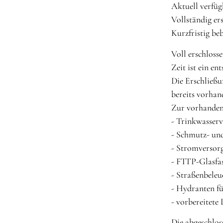
Aktuell verfüg
Vollständig er
Kurzfristig be
Voll erschlosse
Zeit ist ein en
Die Erschließu
bereits vorhan
Zur vorhanden
- Trinkwasser
- Schmutz- un
- Stromversor
- FTTP-Glasfa
- Straßenbele
- Hydranten f
- vorbereitete
Die abgeschlos