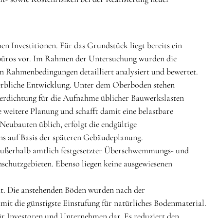
en Investitionen. Für das Grundstück liegt bereits ein
rbüros vor. Im Rahmen der Untersuchung wurden die
en Rahmenbedingungen detailliert analysiert und bewertet.
ewerbliche Entwicklung. Unter dem Oberboden stehen
Verdichtung für die Aufnahme üblicher Bauwerkslasten
e weitere Planung und schafft damit eine belastbare
eubauten üblich, erfolgt die endgültige
 auf Basis der späteren Gebäudeplanung.
 außerhalb amtlich festgesetzter Überschwemmungs- und
schutzgebieten. Ebenso liegen keine ausgewiesenen
. Die anstehenden Böden wurden nach der
it die günstigste Einstufung für natürliches Bodenmaterial.
ür Investoren und Unternehmen dar. Es reduziert den