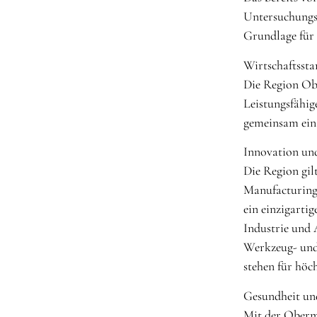
Untersuchungsa
Grundlage für 
Wirtschaftsst
Die Region Obe
Leistungsfähig
gemeinsam ein 
Innovation un
Die Region gil
Manufacturing 
ein einzigarti
Industrie und
Werkzeug- und 
stehen für höc
Gesundheit un
Mit der Oberma