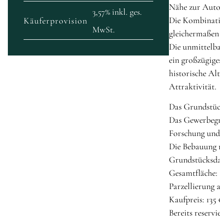
Nähe zur Auto
3,57% inkl. ges.
Die Kombinatio
Käuferprovision
MwSt.
gleichermaßen 
Die unmittelb
ein großzügige
historische Al
Attraktivität.
Das Grundstü
Das Gewerbegru
Forschung und
Die Bebauung 
Grundstücksd
Gesamtfläche: 
Parzellierung a
Kaufpreis: 135
Bereits reservi