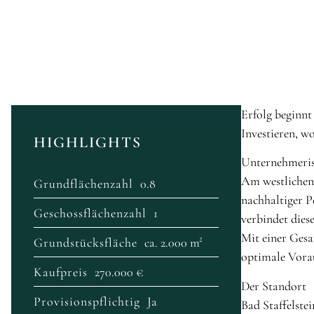
Erfolg beginnt
Investieren, wo
HIGHLIGHTS
Unternehmerisc
Am westlichen 
Grundflächenzahl
0.8
nachhaltiger 
Geschossflächenzahl
1
verbindet dies
Mit einer Gesa
Grundstücksfläche
ca. 2.000 m²
optimale Vorau
Kaufpreis
270.000 €
Der Standort
Provisionspflichtig
Ja
Bad Staffelste