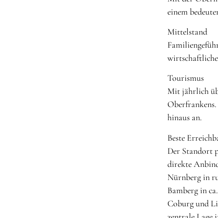
einem bedeuten
Mittelstand
Familiengeführ
wirtschaftlich
Tourismus
Mit jährlich ü
Oberfrankens. 
hinaus an.
Beste Erreichb
Der Standort p
direkte Anbin
Nürnberg in r
Bamberg in ca
Coburg und Li
zentrale Lage 