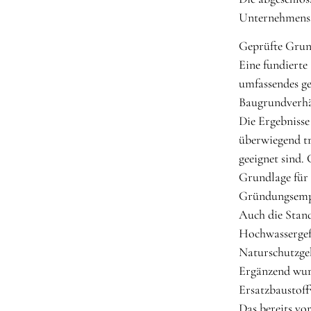
Unternehmenss
Geprüfte Grund
Eine fundierte
umfassendes g
Baugrundverhäl
Die Ergebnisse
überwiegend tr
geeignet sind.
Grundlage für 
Gründungsempf
Auch die Stand
Hochwassergefa
Naturschutzgeb
Ergänzend wur
Ersatzbaustoff
Das bereits vo