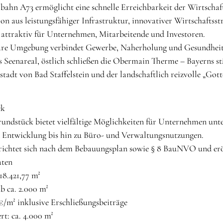
bahn A73 ermöglicht eine schnelle Erreichbarkeit der Wirtsch
n aus leistungsfähiger Infrastruktur, innovativer Wirtschaftss
attraktiv für Unternehmen, Mitarbeitende und Investoren.
are Umgebung verbindet Gewerbe, Naherholung und Gesundheit i
s Seenareal, östlich schließen die Obermain Therme – Bayerns st
tstadt von Bad Staffelstein und der landschaftlich reizvolle „G
ck
ndstück bietet vielfältige Möglichkeiten für Unternehmen unte
 Entwicklung bis hin zu Büro- und Verwaltungsnutzungen.
richtet sich nach dem Bebauungsplan sowie § 8 BauNVO und erö
aten
18.421,77 m²
b ca. 2.000 m²
 €/m² inklusive Erschließungsbeiträge
ert: ca. 4.000 m²