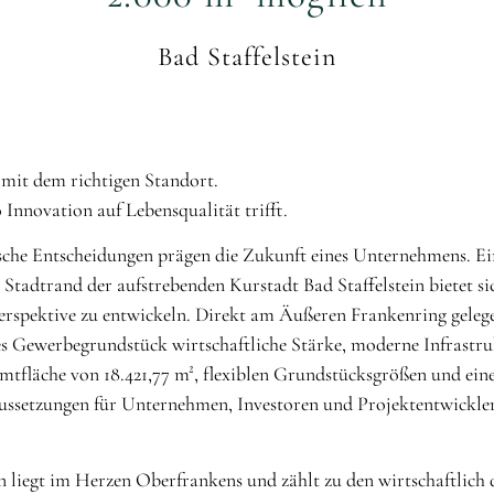
Bad Staffelstein
 mit dem richtigen Standort.
 Innovation auf Lebensqualität trifft.
he Entscheidungen prägen die Zukunft eines Unternehmens. Eine
Stadtrand der aufstrebenden Kurstadt Bad Staffelstein bietet s
Perspektive zu entwickeln. Direkt am Äußeren Frankenring gel
es Gewerbegrundstück wirtschaftliche Stärke, moderne Infrastru
mtfläche von 18.421,77 m², flexiblen Grundstücksgrößen und eine
ssetzungen für Unternehmen, Investoren und Projektentwickler, 
in liegt im Herzen Oberfrankens und zählt zu den wirtschaftli