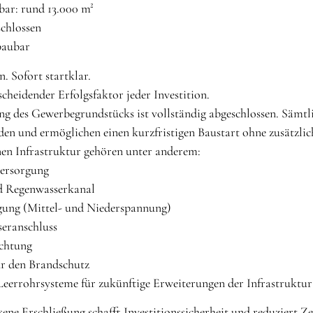
bar: rund 13.000 m²
schlossen
baubar
n. Sofort startklar.
tscheidender Erfolgsfaktor jeder Investition.
ng des Gewerbegrundstücks ist vollständig abgeschlossen. Sämtl
den und ermöglichen einen kurzfristigen Baustart ohne zusätzl
en Infrastruktur gehören unter anderem:
versorgung
d Regenwasserkanal
gung (Mittel- und Niederspannung)
seranschluss
uchtung
ür den Brandschutz
 Leerrohrsysteme für zukünftige Erweiterungen der Infrastruktur
sene Erschließung schafft Investitionssicherheit und reduziert Ze