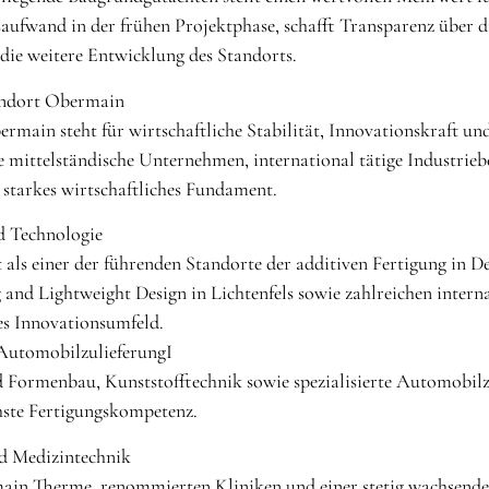
ufwand in der frühen Projektphase, schafft Transparenz über di
die weitere Entwicklung des Standorts.
andort Obermain
rmain steht für wirtschaftliche Stabilität, Innovationskraft un
e mittelständische Unternehmen, international tätige Industrie
starkes wirtschaftliches Fundament.
d Technologie
t als einer der führenden Standorte der additiven Fertigung i
and Lightweight Design in Lichtenfels sowie zahlreichen intern
ges Innovationsumfeld.
 AutomobilzulieferungI
Formenbau, Kunststofftechnik sowie spezialisierte Automobilzul
hste Fertigungskompetenz.
d Medizintechnik
in Therme, renommierten Kliniken und einer stetig wachsenden 